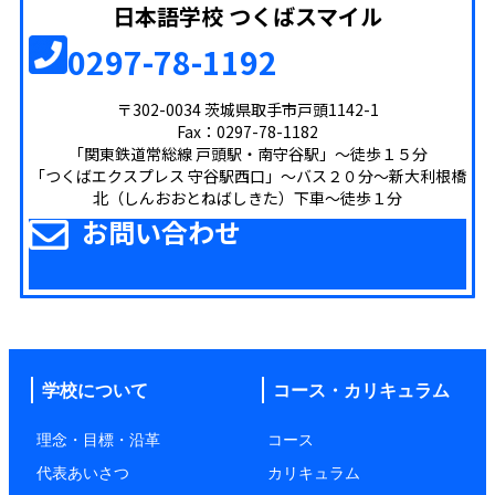
日本語学校 つくばスマイル
0297-78-1192
〒302-0034 茨城県取手市戸頭1142-1
Fax：0297-78-1182
「関東鉄道常総線 戸頭駅・南守谷駅」～徒歩１５分
「つくばエクスプレス 守谷駅西口」～バス２０分～新大利根橋
北（しんおおとねばしきた）下車～徒歩１分
お問い合わせ
学校について
コース・カリキュラム
理念・目標・沿革
コース
代表あいさつ
カリキュラム