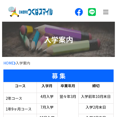
入学案内
HOME
入学案内
募 集
コース
入学月
卒業年月
締切
4月入学
翌々年3月
入学前年10月末日
2年コース
7月入学
入学2月末日
1年9ヶ月コース