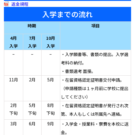
返金規程
入学までの流れ
時期
項目
4月
7月
10月
入学
入学
入学
–
–
–
・入学願書等、書類の提出。入学選
考料の納付。
・書類選考 面接。
11月
2月
5月
・在留資格認定証明書交付申請。
（申請種類は１ヶ月前に学校に提出
してください）
2月
5月
8月
・在留資格認定証明書が発行され次
下旬
下旬
下旬
第、本人もしくは所属先へ連絡。
3月
6月
9月
・入学金・授業料・寮費を本校に送
金。