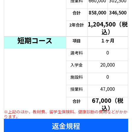
660,000
302,500
授業料
858,000
346,500
合計
1,204,500（税
2年合計
込）
短期コース
１ヶ月
項目
0
選考料
20,000
入学金
0
施設料
47,000
授業料
67,000（税
合計​
込）
※上記のほか、教材費、留学生保険料、健康診断の費用などがかか
ります。
返金規程