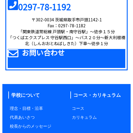
0297-78-1192
〒302-0034 茨城県取手市戸頭1142-1
Fax：0297-78-1182
「関東鉄道常総線 戸頭駅・南守谷駅」～徒歩１５分
「つくばエクスプレス 守谷駅西口」～バス２０分～新大利根橋
北（しんおおとねばしきた）下車～徒歩１分
お問い合わせ
学校について
コース・カリキュラム
理念・目標・沿革
コース
代表あいさつ
カリキュラム
校長からのメッセージ